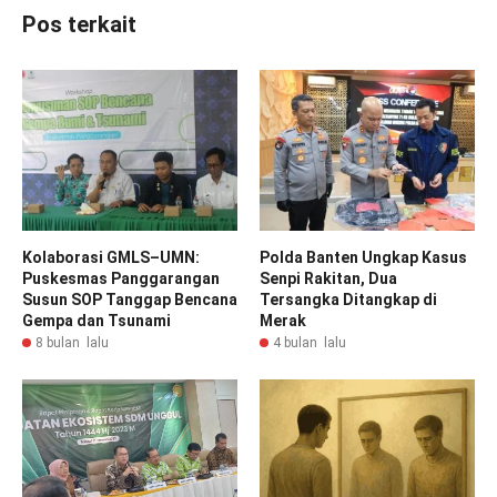
Pos terkait
Kolaborasi GMLS–UMN:
Polda Banten Ungkap Kasus
Puskesmas Panggarangan
Senpi Rakitan, Dua
Susun SOP Tanggap Bencana
Tersangka Ditangkap di
Gempa dan Tsunami
Merak
8 bulan lalu
4 bulan lalu