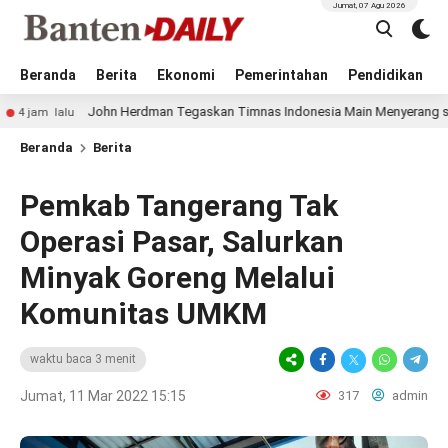
Jumat, 07 Agu 2026
Beranda
Berita
Ekonomi
Pemerintahan
Pendidikan
John Herdman Tegaskan Timnas Indonesia Main Menyerang saat Hadapi Si
u
Beranda
Berita
Pemkab Tangerang Tak
Operasi Pasar, Salurkan
Minyak Goreng Melalui
Komunitas UMKM
waktu baca 3 menit
Jumat, 11 Mar 2022 15:15
317
admin