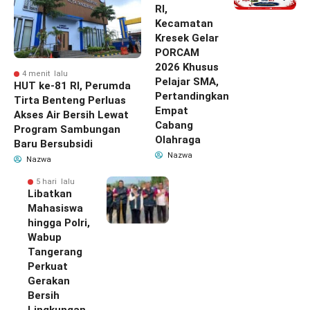
RI,
Kecamatan
Kresek Gelar
PORCAM
2026 Khusus
4 menit lalu
Pelajar SMA,
HUT ke-81 RI, Perumda
Pertandingkan
Tirta Benteng Perluas
Empat
Akses Air Bersih Lewat
Cabang
Program Sambungan
Olahraga
Baru Bersubsidi
Nazwa
Nazwa
5 hari lalu
Libatkan
Mahasiswa
hingga Polri,
Wabup
Tangerang
Perkuat
Gerakan
Bersih