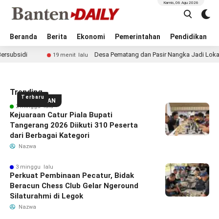
Kamis, 06 Agu 2026
Beranda
Berita
Ekonomi
Pemerintahan
Pendidikan
Desa Pematang dan Pasir Nangka Jadi Lokasi TPS3R, Pemkab
19 menit lalu
Trending
Terbaru
UNGGULAN
2 minggu lalu
Kejuaraan Catur Piala Bupati
Tangerang 2026 Diikuti 310 Peserta
dari Berbagai Kategori
Nazwa
3 minggu lalu
Perkuat Pembinaan Pecatur, Bidak
Beracun Chess Club Gelar Ngeround
Silaturahmi di Legok
Nazwa