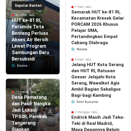
Seputar Banten
1 hari lalu
Semarak HUT ke-81 RI,
4 menit lalu
Kecamatan Kresek Gelar
HUT ke-81 RI,
PORCAM 2026 Khusus
Perumda Tirta
Pelajar SMA,
Benteng Perluas
Pertandingkan Empat
Akses Air Bersih
Cabang Olahraga
Lewat Program
Nazwa
Sambungan Baru
Bersubsidi
5 hari lalu
Jelang HUT Kota Serang
Nazwa
dan HUT RI, Ratusan
Goeser Jelajahi Kota
Serang, Wawalkot Agis
Ambil Bagian Sekaligus
19 menit lalu
Bagi-bagi Kambing
Desa Pematang
Deni Kusuma
dan Pasir Nangka
Jadi Lokasi
1 minggu lalu
TPS3R, Pemkab
Endrick Masih Jadi Teka-
Tangerang
Teki di Real Madrid,
Siapkan
Masa Depannya Belum