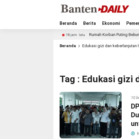
Beranda
Berita
Ekonomi
Pemer
m Beri Efek Elektoral
Rumah Korban Puting Beliung di P
18 jam lalu
Beranda
Edukasi gizi dan keberlanjutan
Tag : Edukasi gizi
10 b
DP
Du
un
N