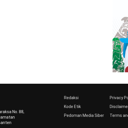
Redaksi
Privacy Po
Kode Etik
Disclaime
raksa No. 88,
Pedoman Media Siber
Terms and
ecamatan
Banten