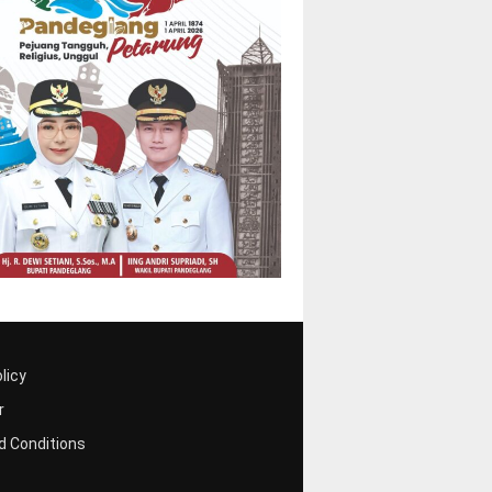
licy
r
 Conditions