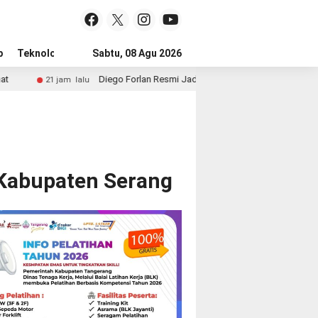
p
Teknologi
Advertorial
Sabtu, 08 Agu 2026
Tips
Diego Forlan Resmi Jadi Pelatih Timnas Uruguay, Era Baru La
21 jam lalu
i Kabupaten Serang