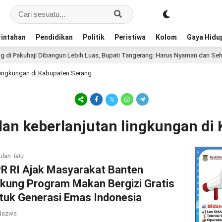
intahan
Pendidikan
Politik
Peristiwa
Kolom
Gaya Hidu
akuhaji Dibangun Lebih Luas, Bupati Tangerang: Harus Nyaman dan Sehat
 lingkungan di Kabupaten Serang
 dan keberlanjutan lingkungan d
ulan lalu
R RI Ajak Masyarakat Banten
kung Program Makan Bergizi Gratis
tuk Generasi Emas Indonesia
azwa