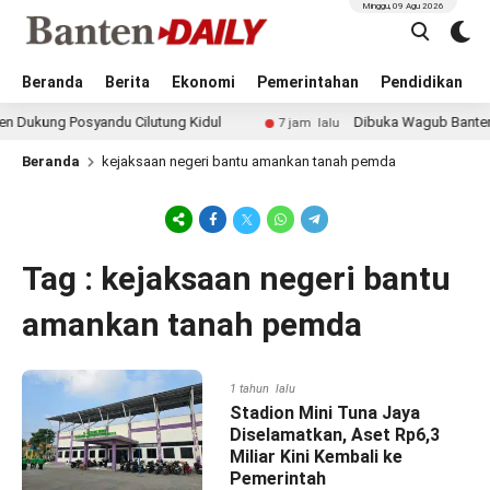
Minggu, 09 Agu 2026
Beranda
Berita
Ekonomi
Pemerintahan
Pendidikan
kung Posyandu Cilutung Kidul
Dibuka Wagub Banten, Kej
7 jam lalu
Beranda
kejaksaan negeri bantu amankan tanah pemda
Tag : kejaksaan negeri bantu
amankan tanah pemda
1 tahun lalu
Stadion Mini Tuna Jaya
Diselamatkan, Aset Rp6,3
Miliar Kini Kembali ke
Pemerintah