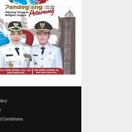
licy
r
 Conditions