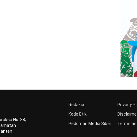
Redaksi
Privacy Po
Kode Etik
Disclaime
raksa No. 88,
Pedoman Media Siber
Terms and
ecamatan
Banten