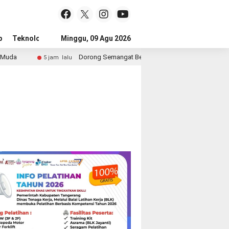
p
Teknologi
Advertorial
Minggu, 09 Agu 2026
Tips
Dorong Semangat Belajar Anak, KKN Kelompok 11 UIN Ban
5 jam lalu