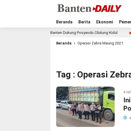
Beranda
Berita
Ekonomi
Pemer
mpok 10 KKN UIN SMH Banten Dukung Posyandu Cilutung Kidul
3 jam
Beranda
Operasi Zebra Maung 2021
Tag : Operasi Zeb
4 ta
In
Po
a