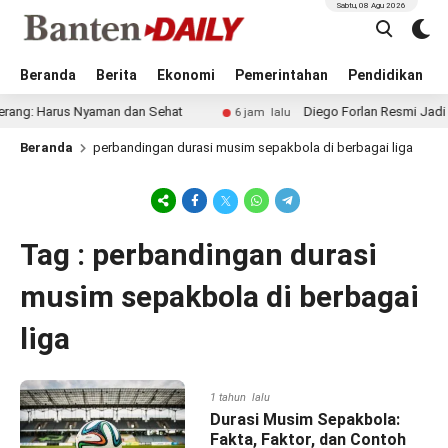
Sabtu, 08 Agu 2026
Beranda
Berita
Ekonomi
Pemerintahan
Pendidikan
ang: Harus Nyaman dan Sehat
Diego Forlan Resmi Jadi Pel
6 jam lalu
Beranda
perbandingan durasi musim sepakbola di berbagai liga
Tag : perbandingan durasi
musim sepakbola di berbagai
liga
1 tahun lalu
Durasi Musim Sepakbola:
Fakta, Faktor, dan Contoh