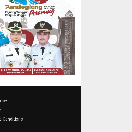
licy
r
 Conditions