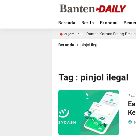
Beranda
Berita
Ekonomi
Pemer
m Beri Efek Elektoral
Rumah Korban Puting Beliung di P
21 jam lalu
Beranda
pinjol ilegal
Tag : pinjol ilegal
1 ta
Ea
Ke
R