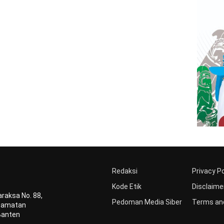
Redaksi
Privacy Po
Kode Etik
Disclaime
raksa No. 88,
Pedoman Media Siber
Terms and
ecamatan
Banten