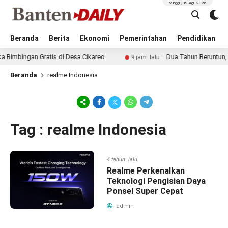
Minggu, 09 Agu 2026
Beranda
Berita
Ekonomi
Pemerintahan
Pendidikan
bingan Gratis di Desa Cikareo
Dua Tahun Beruntun, Kab
9 jam lalu
Beranda
realme Indonesia
Tag : realme Indonesia
4 tahun lalu
Realme Perkenalkan
Teknologi Pengisian Daya
Ponsel Super Cepat
admin