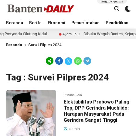
Minggu, 09 Agu 2026
Beranda
Berita
Ekonomi
Pemerintahan
Pendidikan
syandu Cilutung Kidul
Dibuka Wagub Banten, Kejurprov C
4 jam lalu
Beranda
Survei Pilpres 2024
Tag : Survei Pilpres 2024
3 tahun lalu
Elektabilitas Prabowo Paling
Top, DPP Gerindra Muchlido:
Harapan Masyarakat Pada
Gerindra Sangat Tinggi
admin