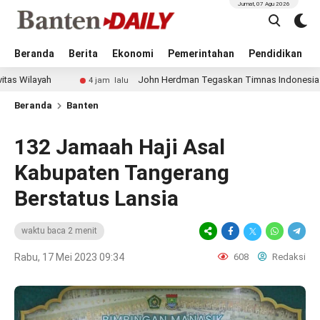
Jumat, 07 Agu 2026
Beranda
Berita
Ekonomi
Pemerintahan
Pendidikan
h
John Herdman Tegaskan Timnas Indonesia Main Menyer
4 jam lalu
Beranda
Banten
132 Jamaah Haji Asal
Kabupaten Tangerang
Berstatus Lansia
waktu baca 2 menit
Rabu, 17 Mei 2023 09:34
608
Redaksi