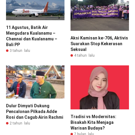
11 Agustus, Batik Air
Mengudara Kualanamu –
Aksi Kamisan ke-706, Aktivis
Chennai dan Kualanamu –
Suarakan Stop Kekerasan
Bali PP
Seksual
3 tahun lalu
4 tahun lalu
Dulur Dimyati Dukung
Pencalonan Pilkada Adde
Tradisi vs Modernitas:
Rosi dan Cagub Airin Rachmi
Bisakah Kita Menjaga
2 tahun lalu
Warisan Budaya?
7 bulan lalu