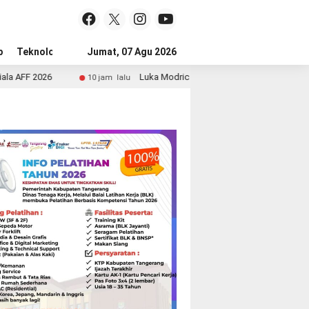
p
Teknologi
Advertorial
Jumat, 07 Agu 2026
Tips
Luka Modric Perpanjang Kontrak di AC Milan, Tegaskan B
10 jam lalu