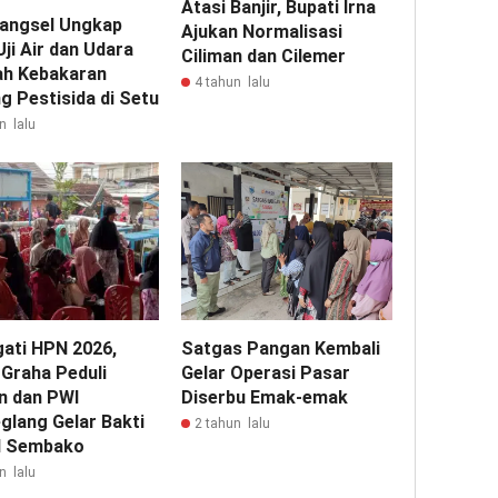
Atasi Banjir, Bupati Irna
angsel Ungkap
Ajukan Normalisasi
Uji Air dan Udara
Ciliman dan Cilemer
ah Kebakaran
4 tahun lalu
g Pestisida di Setu
n lalu
gati HPN 2026,
Satgas Pangan Kembali
 Graha Peduli
Gelar Operasi Pasar
n dan PWI
Diserbu Emak-emak
glang Gelar Bakti
2 tahun lalu
l Sembako
n lalu