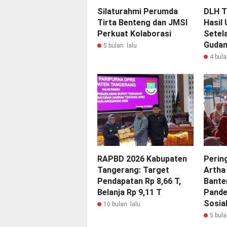
Silaturahmi Perumda
DLH T
Tirta Benteng dan JMSI
Hasil 
Perkuat Kolaborasi
Setel
Gudan
5 bulan lalu
4 bula
RAPBD 2026 Kabupaten
Perin
Tangerang: Target
Artha
Pendapatan Rp 8,66 T,
Bante
Belanja Rp 9,11 T
Pande
Sosia
10 bulan lalu
5 bula