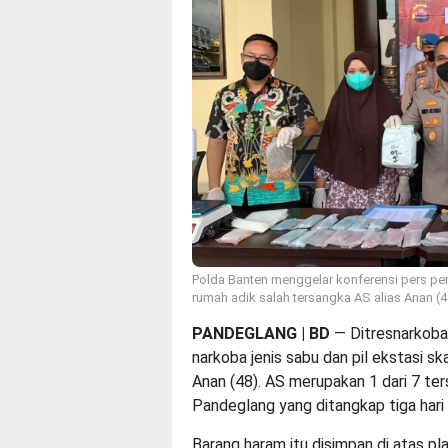
Polda Banten menggelar konferensi pers peny
rumah adik salah tersangka AS alias Anan (48
PANDEGLANG | BD
— Ditresnarkoba
narkoba jenis sabu dan pil ekstasi sk
Anan (48). AS merupakan 1 dari 7 ter
Pandeglang yang ditangkap tiga hari l
Barang haram itu disimpan di atas p