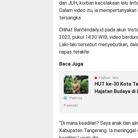
dari JUH, korban kecelakaan lalu lin
Dalam video itu, ia mempertanyakan 
tersangka.
Dilihat Bantendaily.id pada akun In
2023, pukul 14:30 WIB, video berdurasi
Laki-laki tersebut menyebutkan, da
napas terakhir.
Baca Juga
3 tahun lalu
HUT ke-30 Kota Ta
Hajatan Budaya di
Patricia
Pawestri
“Di mana keadilan? Saya anak dari al
Kabupaten Tangerang. Ia meninggal du
keadilan,” ucap dia.