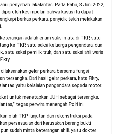
tahui penyebab lakalantas. Pada Rabu, 8 Juni 2022,
n diperoleh kesimpulan bahwa kasus itu dapat
lengkapi berkas perkara, penyidik telah melakukan
.
i keterangan adalah enam saksi mata di TKP, satu
tang ke TKP, satu saksi keluarga pengendara, dua
, satu saksi pemilik truk, dan satu saksi ahli waris
ikry.
 dilaksanakan gelar perkara bersama fungsi
tersangka. Dari hasil gelar perkara, kata Fikry,
lantas yaitu kelalaian pengendara sepeda motor.
pakat untuk menetapkan JUH sebagai tersangka,
lantas,” tegas perwira menengah Polri ini.
ukan olah TKP lanjutan dan rekonstruksi pada
kan persesuaian dari kerusakan barang bukti
pun sudah minta keterangan ahlli, yaitu dokter