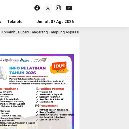
p
Teknologi
Advertorial
Jumat, 07 Agu 2026
Tips
gerang Tampung Aspirasi Penyandang Disabilitas
Belaja
3 jam lalu