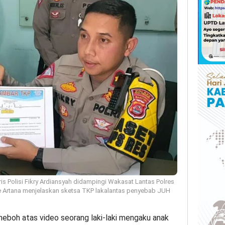
s Polisi Fikry Ardiansyah didampingi Wakasat Lantas Polres
de Artana menjelaskan sketsa TKP lakalantas penyebab JUH
eboh atas video seorang laki-laki mengaku anak