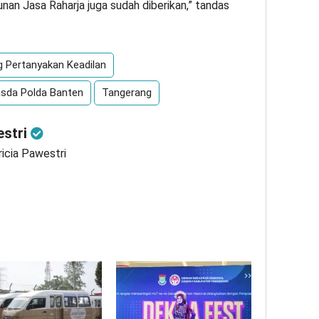
unan Jasa Raharja juga sudah diberikan,” tandas
g Pertanyakan Keadilan
asda Polda Banten
Tangerang
estri
ricia Pawestri