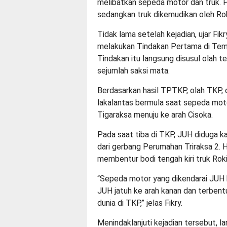
melibatkan sepeda motor dan truk. P
sedangkan truk dikemudikan oleh Rok
Tidak lama setelah kejadian, ujar Fi
melakukan Tindakan Pertama di Temp
Tindakan itu langsung disusul olah 
sejumlah saksi mata.
Berdasarkan hasil TPTKP, olah TKP, 
lakalantas bermula saat sepeda motor
Tigaraksa menuju ke arah Cisoka.
Pada saat tiba di TKP, JUH diduga k
dari gerbang Perumahan Triraksa 2. 
membentur bodi tengah kiri truk Roki
“Sepeda motor yang dikendarai JUH k
JUH jatuh ke arah kanan dan terbentu
dunia di TKP,” jelas Fikry.
Menindaklanjuti kejadian tersebut, l