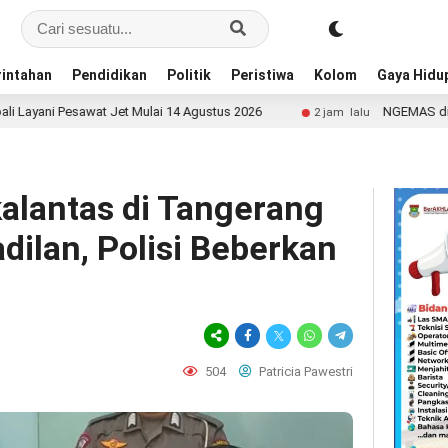
intahan
Pendidikan
Politik
Peristiwa
Kolom
Gaya Hidu
t Mulai 14 Agustus 2026
NGEMAS di Kosambi, Bupati Tan
2 jam lalu
alantas di Tangerang
dilan, Polisi Beberkan
504
Patricia Pawestri