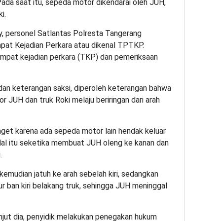
ada saat itu, sepeda motor dikendarai oleh JUH,
i.
kry, personel Satlantas Polresta Tangerang
at Kejadian Perkara atau dikenal TPTKP.
tempat kejadian perkara (TKP) dan pemeriksaan
dan keterangan saksi, diperoleh keterangan bahwa
 JUH dan truk Roki melaju beriringan dari arah
aget karena ada sepeda motor lain hendak keluar
Hal itu seketika membuat JUH oleng ke kanan dan
.
emudian jatuh ke arah sebelah kiri, sedangkan
r ban kiri belakang truk, sehingga JUH meninggal
anjut dia, penyidik melakukan penegakan hukum