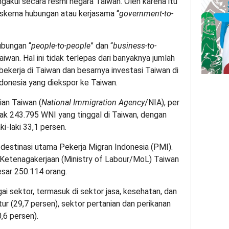
gakui secara resmi negara Taiwan. Oleh karena itu
 skema hubungan atau kerjasama “
government-to-
ubungan “
people-to-people
” dan “
business-to-
aiwan. Hal ini tidak terlepas dari banyaknya jumlah
ekerja di Taiwan dan besarnya investasi Taiwan di
donesia yang diekspor ke Taiwan.
ian Taiwan (
National Immigration Agency
/NIA), per
k 243.795 WNI yang tinggal di Taiwan, dengan
i-laki 33,1 persen.
 destinasi utama Pekerja Migran Indonesia (PMI).
Ketenagakerjaan (Ministry of Labour/MoL) Taiwan
sar 250.114 orang.
i sektor, termasuk di sektor jasa, kesehatan, dan
tur (29,7 persen), sektor pertanian dan perikanan
0,6 persen).