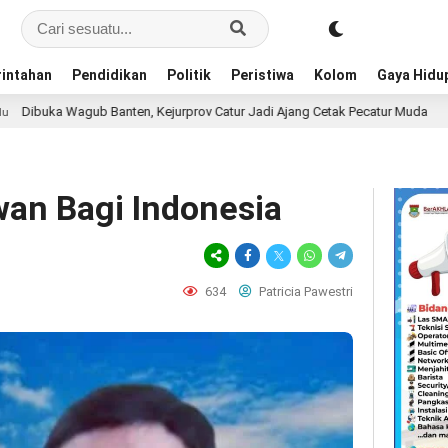
intahan
Pendidikan
Politik
Peristiwa
Kolom
Gaya Hidu
nten, Kejurprov Catur Jadi Ajang Cetak Pecatur Muda
Do
5 jam lalu
wan Bagi Indonesia
634
Patricia Pawestri