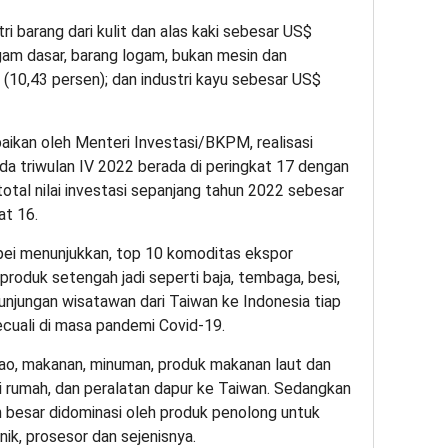
tri barang dari kulit dan alas kaki sebesar US$
logam dasar, barang logam, bukan mesin dan
 (10,43 persen); dan industri kayu sebesar US$
ikan oleh Menteri Investasi/BKPM, realisasi
ada triwulan IV 2022 berada di peringkat 17 dengan
total nilai investasi sepanjang tahun 2022 sebesar
at 16.
ipei menunjukkan, top 10 komoditas ekspor
produk setengah jadi seperti baja, tembaga, besi,
kunjungan wisatawan dari Taiwan ke Indonesia tiap
cuali di masa pandemi Covid-19.
kao, makanan, minuman, produk makanan laut dan
si rumah, dan peralatan dapur ke Taiwan. Sedangkan
n besar didominasi oleh produk penolong untuk
onik, prosesor dan sejenisnya.