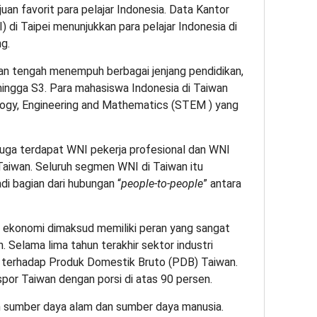
uan favorit para pelajar Indonesia. Data Kantor
 di Taipei menunjukkan para pelajar Indonesia di
g.
dan tengah menempuh berbagai jenjang pendidikan,
, hingga S3. Para mahasiswa Indonesia di Taiwan
ology, Engineering and Mathematics (STEM ) yang
uga terdapat WNI pekerja profesional dan WNI
aiwan. Seluruh segmen WNI di Taiwan itu
i bagian dari hubungan “
people-to-people
” antara
r ekonomi dimaksud memiliki peran yang sangat
 Selama lima tahun terakhir sektor industri
en terhadap Produk Domestik Bruto (PDB) Taiwan.
spor Taiwan dengan porsi di atas 90 persen.
n sumber daya alam dan sumber daya manusia.