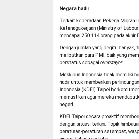
Negara hadir
Terkait keberadaan Pekerja Migran In
Ketenagakerjaan (Ministry of Labou
mencapai 250.114 orang pada akhir
Dengan jumlah yang begitu banyak, 
melibatkan para PMI, baik yang memi
berstatus sebagai
overstayer
.
Meskipun Indonesia tidak memiliki h
hadir untuk memberikan perlindunga
Indonesia (KDEI) Taipei berkomitme
memastikan agar mereka mendapatkan
negeri.
KDEI Taipei secara proaktif member
dengan situasi terkini. Topik himbaua
peraturan-peraturan setempat, waspa
hingga bahaya narkoba.