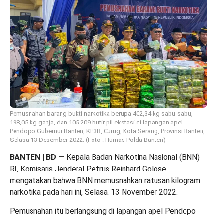
Pemusnahan barang bukti narkotika berupa 402,34 kg sabu-sabu,
198,05 kg ganja, dan 105.209 butir pil ekstasi di lapangan apel
Pendopo Gubernur Banten, KP3B, Curug, Kota Serang, Provinsi Banten,
Selasa 13 Desember 2022. (Foto : Humas Polda Banten)
BANTEN | BD
—
Kepala Badan Narkotina Nasional (BNN)
RI, Komisaris Jenderal Petrus Reinhard Golose
mengatakan bahwa BNN memusnahkan ratusan kilogram
narkotika pada hari ini, Selasa, 13 November 2022.
Pemusnahan itu berlangsung di lapangan apel Pendopo