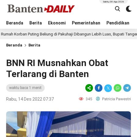
Sabtu, 08 Agu 2026
Beranda
Berita
Ekonomi
Pemerintahan
Pendidikan
ban Puting Beliung di Pakuhaji Dibangun Lebih Luas, Bupati Tangerang: Har
Beranda
Berita
BNN RI Musnahkan Obat
Terlarang di Banten
waktu baca 1 menit
Rabu, 14 Des 2022 07:37
345
Patricia Pawestri