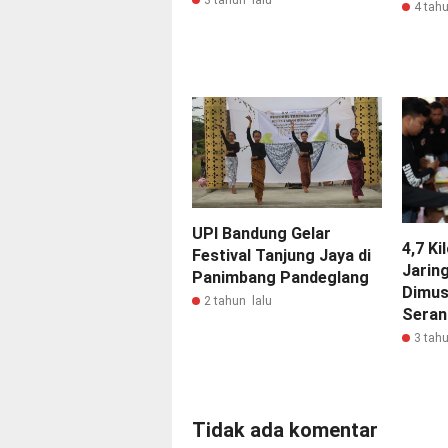
4 tahu
UPI Bandung Gelar
4,7 K
Festival Tanjung Jaya di
Jarin
Panimbang Pandeglang
Dimus
2 tahun lalu
Seran
3 tahu
Tidak ada komentar