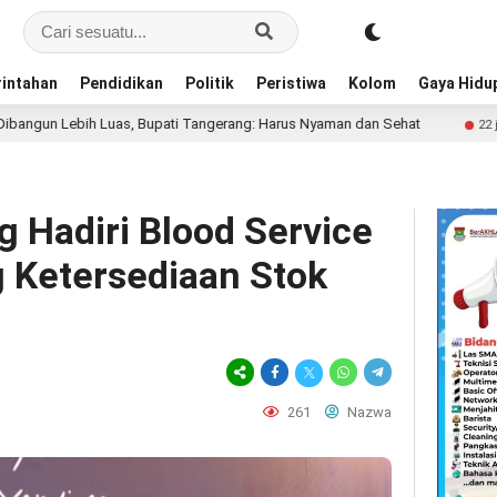
intahan
Pendidikan
Politik
Peristiwa
Kolom
Gaya Hidu
s, Bupati Tangerang: Harus Nyaman dan Sehat
Diego For
22 jam lalu
 Hadiri Blood Service
 Ketersediaan Stok
261
Nazwa