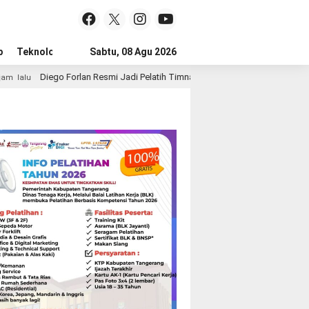
p
Teknologi
Advertorial
Sabtu, 08 Agu 2026
Tips
lan Resmi Jadi Pelatih Timnas Uruguay, Era Baru La Celeste Dimulai
2