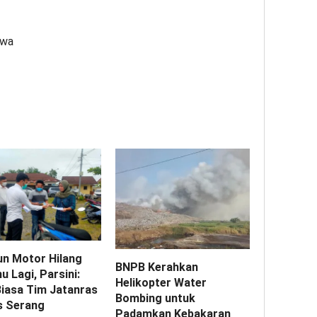
zwa
un Motor Hilang
BNPB Kerahkan
 Lagi, Parsini:
Helikopter Water
Biasa Tim Jatanras
Bombing untuk
s Serang
Padamkan Kebakaran