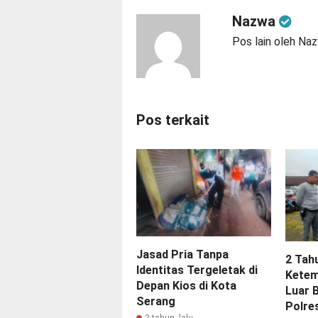
Nazwa
Pos lain oleh Na
Pos terkait
Jasad Pria Tanpa
2 Tah
Identitas Tergeletak di
Ketemu
Depan Kios di Kota
Luar 
Serang
Polre
3 tahun lalu