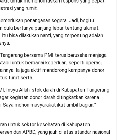
sakit untuk memprioritaskan respons yang cepat,
strasi yang rumit.
emerlukan penanganan segera. Jadi, begitu
n dulu bertanya panjang lebar tentang alamat,
 Itu bisa dilakukan nanti, yang terpenting adalah
snya.
Tangerang bersama PMI terus berusaha menjaga
tabil untuk berbagai keperluan, seperti operasi,
lainnya. Ia juga aktif mendorong kampanye donor
uk turut serta.
MI. Insya Allah, stok darah di Kabupaten Tangerang
agar kegiatan donor darah ditingkatkan karena
. Saya mohon masyarakat ikut ambil bagian,”
ran untuk sektor kesehatan di Kabupaten
rsen dari APBD, yang jauh di atas standar nasional