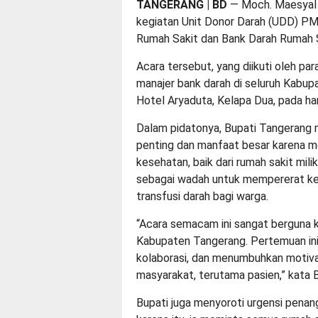
TANGERANG | BD
— Moch. Maesyal R
kegiatan Unit Donor Darah (UDD) PM
Rumah Sakit dan Bank Darah Rumah S
Acara tersebut, yang diikuti oleh pa
manajer bank darah di seluruh Kabup
Hotel Aryaduta, Kelapa Dua, pada h
Dalam pidatonya, Bupati Tangerang m
penting dan manfaat besar karena m
kesehatan, baik dari rumah sakit mil
sebagai wadah untuk mempererat ker
transfusi darah bagi warga.
“Acara semacam ini sangat berguna k
Kabupaten Tangerang. Pertemuan i
kolaborasi, dan menumbuhkan motiva
masyarakat, terutama pasien,” kata 
Bupati juga menyoroti urgensi penan