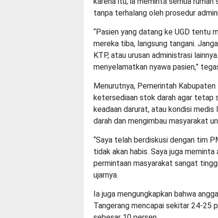
karena itu, ia meminta semua rumah 
tanpa terhalang oleh prosedur admini
“Pasien yang datang ke UGD tentu m
mereka tiba, langsung tangani. Janga
KTP, atau urusan administrasi lainnya.
menyelamatkan nyawa pasien,” tega
Menurutnya, Pemerintah Kabupaten 
ketersediaan stok darah agar tetap s
keadaan darurat, atau kondisi medis 
darah dan mengimbau masyarakat unt
“Saya telah berdiskusi dengan tim P
tidak akan habis. Saya juga meminta 
permintaan masyarakat sangat tinggi
ujarnya.
Ia juga mengungkapkan bahwa angga
Tangerang mencapai sekitar 24-25 pe
sebesar 10 persen.