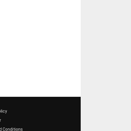
licy
r
 Conditions