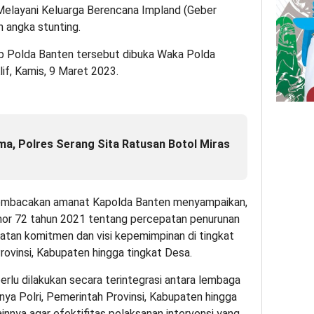
Melayani Keluarga Berencana Impland (Geber
n angka stunting.
ob Polda Banten tersebut dibuka Waka Polda
lif, Kamis, 9 Maret 2023.
ma, Polres Serang Sita Ratusan Botol Miras
membacakan amanat Kapolda Banten menyampaikan,
mor 72 tahun 2021 tentang percepatan penurunan
katan komitmen dan visi kepemimpinan di tingkat
ovinsi, Kabupaten hingga tingkat Desa.
perlu dilakukan secara terintegrasi antara lembaga
nya Polri, Pemerintah Provinsi, Kabupaten hingga
nnya agar efektifitas pelaksanan intervensi yang