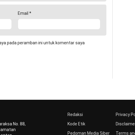
Email
*
aya pada peramban ini untuk komentar saya
Redaksi
Privacy Po
raksa No. 88,
Kode Etik
Disclaime
ecamatan
Pedoman Media Siber
Terms and