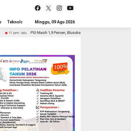
p
Teknologi
Advertorial
Minggu, 09 Agu 2026
Tips
PSI Masih 1,9 Persen, Blusukan Jokowi Belum Beri Efek Elektoral
1 ha