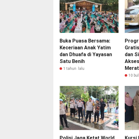
Buka Puasa Bersama:
Progr
Keceriaan Anak Yatim
Gratis
dan Dhuafa di Yayasan
dan S
Satu Benih
Akses
Merat
1 tahun lalu
10 bul
Polisi Jaga Ketat World
Kursi 