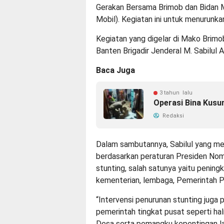
Gerakan Bersama Brimob dan Bidan 
Mobil). Kegiatan ini untuk menurunka
Kegiatan yang digelar di Mako Brim
Banten Brigadir Jenderal M. Sabilul A
Baca Juga
3 tahun lalu
Operasi Bina Kusu
Redaksi
Dalam sambutannya, Sabilul yang 
berdasarkan peraturan Presiden No
stunting, salah satunya yaitu pening
kementerian, lembaga, Pemerintah Pr
“Intervensi penurunan stunting juga 
pemerintah tingkat pusat seperti hal
Desa serta pemangku kepentingan lai