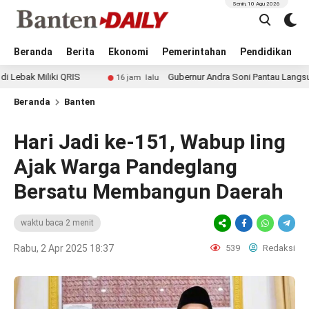
Senin, 10 Agu 2026
Beranda
Berita
Ekonomi
Pemerintahan
Pendidikan
liki QRIS
Gubernur Andra Soni Pantau Langsung CKG di
16 jam lalu
Beranda
Banten
Hari Jadi ke-151, Wabup Iing
Ajak Warga Pandeglang
Bersatu Membangun Daerah
waktu baca 2 menit
Rabu, 2 Apr 2025 18:37
539
Redaksi