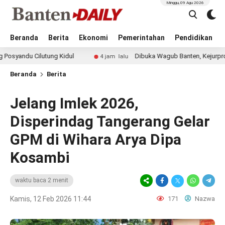
Minggu, 09 Agu 2026
Beranda
Berita
Ekonomi
Pemerintahan
Pendidikan
Cilutung Kidul
Dibuka Wagub Banten, Kejurprov Catur Ja
4 jam lalu
Beranda
Berita
Jelang Imlek 2026,
Disperindag Tangerang Gelar
GPM di Wihara Arya Dipa
Kosambi
waktu baca 2 menit
Kamis, 12 Feb 2026 11:44
171
Nazwa