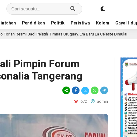
intahan
Pendidikan
Politik
Peristiwa
Kolom
Gaya Hidu
ih Timnas Uruguay, Era Baru La Celeste Dimulai
Bandara 
21 jam lalu
ali Pimpin Forum
onalia Tangerang
672
admin