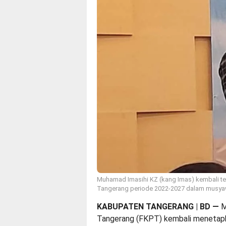
Muhamad Imasihi KZ (kang Imas) kembali te
Tangerang periode 2022-2027 dalam musyawar
KABUPATEN TANGERANG | BD
—
M
Tangerang (FKPT) kembali menetap