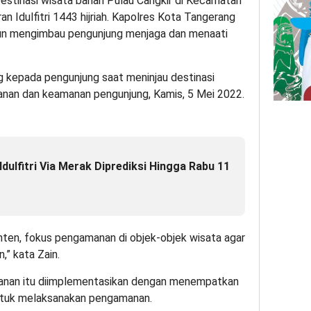
estinasi wisata bahari Pulau Cangkir di Kecamatan
an Idulfitri 1443 hijriah. Kapolres Kota Tangerang
pun mengimbau pengunjung menjaga dan menaati
g kepada pengunjung saat meninjau destinasi
nan dan keamanan pengunjung, Kamis, 5 Mei 2022.
Idulfitri Via Merak Diprediksi Hingga Rabu 11
nten, fokus pengamanan di objek-objek wisata agar
” kata Zain.
anan itu diimplementasikan dengan menempatkan
 untuk melaksanakan pengamanan.