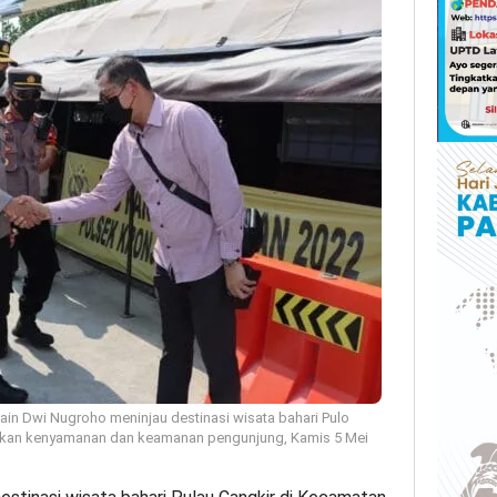
in Dwi Nugroho meninjau destinasi wisata bahari Pulo
ikan kenyamanan dan keamanan pengunjung, Kamis 5 Mei