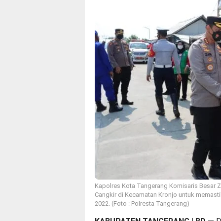
Kapolres Kota Tangerang Komisaris Besar Za
Cangkir di Kecamatan Kronjo untuk memast
2022. (Foto : Polresta Tangerang)