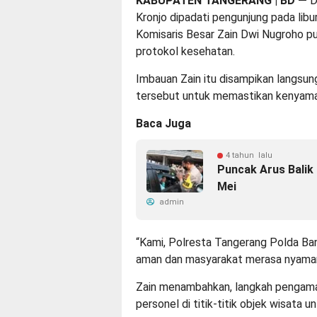
KABUPATEN TANGERANG | BD
—
D
Kronjo dipadati pengunjung pada libur
Komisaris Besar Zain Dwi Nugroho 
protokol kesehatan.
Imbauan Zain itu disampikan langsun
tersebut untuk memastikan kenyama
Baca Juga
4 tahun lalu
Puncak Arus Balik 
Mei
admin
“Kami, Polresta Tangerang Polda Ba
aman dan masyarakat merasa nyaman,
Zain menambahkan, langkah pengam
personel di titik-titik objek wisata