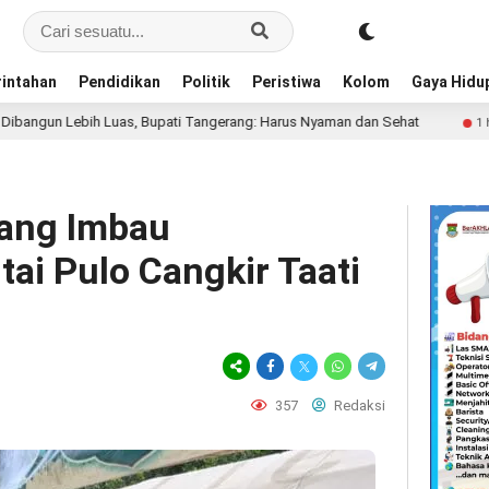
intahan
Pendidikan
Politik
Peristiwa
Kolom
Gaya Hidu
uas, Bupati Tangerang: Harus Nyaman dan Sehat
Diego Fo
1 hari lalu
rang Imbau
ai Pulo Cangkir Taati
357
Redaksi