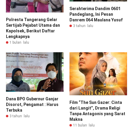
Serahterima Dandim 0601
Pandeglang, Ini Pesan
Polresta Tangerang Gelar
Danrem 064 Maulana Yusuf
Sertijab Pejabat Utama dan
3 tahun lalu
Kapolsek, Berikut Daftar
Lengkapnya
1 bulan lalu
Dana BPO Gubernur Ganjar
Film “The Sun Gazer: Cinta
Disorot, Pengamat : Harus
dari Langit”, Drama Religi
Terbuka
Tanpa Antagonis yang Sarat
3 tahun lalu
Makna
11 bulan lalu