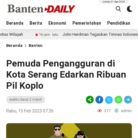
Jumat, 07 Agu 2026
Beranda
Berita
Ekonomi
Pemerintahan
Pendidikan
ah
John Herdman Tegaskan Timnas Indonesia Main Menye
16 jam lalu
Beranda
Banten
Pemuda Pengangguran di
Kota Serang Edarkan Ribuan
Pil Koplo
waktu baca 2 menit
Rabu, 15 Feb 2023 07:26
317
admin