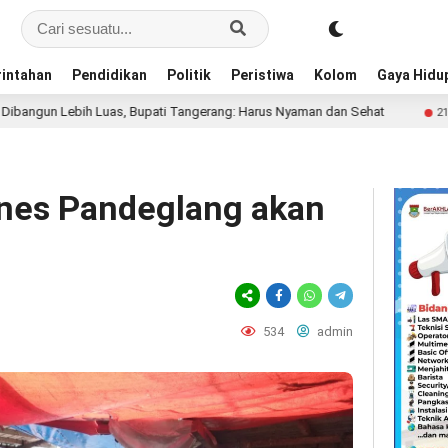
intahan
Pendidikan
Politik
Peristiwa
Kolom
Gaya Hidu
as, Bupati Tangerang: Harus Nyaman dan Sehat
Diego Fo
21 jam lalu
enes Pandeglang akan
534
admin