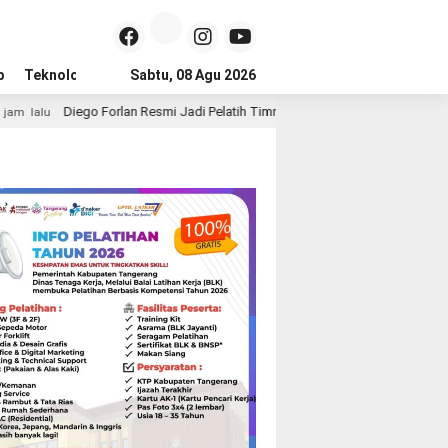
p
Teknologi
Advertorial
Sabtu, 08 Agu 2026
Tips
rlan Resmi Jadi Pelatih Timnas Uruguay, Era Baru La Celeste Dimulai
2