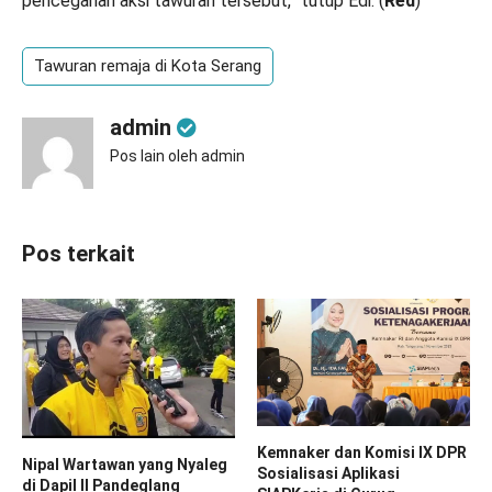
pencegahan aksi tawuran tersebut,” tutup Edi. (
Red
)
Tawuran remaja di Kota Serang
admin
Pos lain oleh admin
Pos terkait
Kemnaker dan Komisi IX DPR
Nipal Wartawan yang Nyaleg
Sosialisasi Aplikasi
di Dapil II Pandeglang