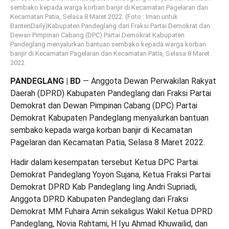
sembako kepada warga korban banjir di Kecamatan Pagelaran dan
Kecamatan Patia, Selasa 8 Maret 2022. (Foto : Iman untuk
BantenDaily)Kabupaten Pandeglang dari Fraksi Partai Demokrat dan
Dewan Pimpinan Cabang (DPC) Partai Demokrat Kabupaten
Pandeglang menyalurkan bantuan sembako kepada warga korban
banjir di Kecamatan Pagelaran dan Kecamatan Patia, Selasa 8 Maret
2022
PANDEGLANG | BD
— Anggota Dewan Perwakilan Rakyat
Daerah (DPRD) Kabupaten Pandeglang dari Fraksi Partai
Demokrat dan Dewan Pimpinan Cabang (DPC) Partai
Demokrat Kabupaten Pandeglang menyalurkan bantuan
sembako kepada warga korban banjir di Kecamatan
Pagelaran dan Kecamatan Patia, Selasa 8 Maret 2022.
Hadir dalam kesempatan tersebut Ketua DPC Partai
Demokrat Pandeglang Yoyon Sujana, Ketua Fraksi Partai
Demokrat DPRD Kab Pandeglang Iing Andri Supriadi,
Anggota DPRD Kabupaten Pandeglang dari Fraksi
Demokrat MM Fuhaira Amin sekaligus Wakil Ketua DPRD
Pandeglang, Novia Rahtami, H Iyu Ahmad Khuwailid, dan