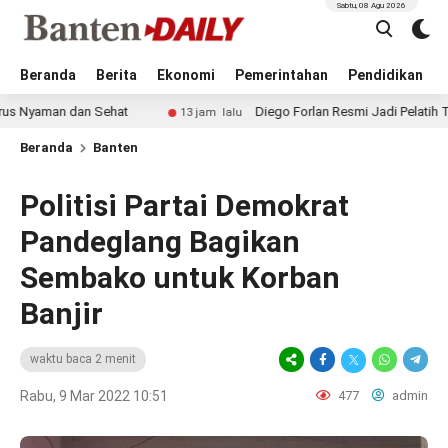
Sabtu, 08 Agu 2026
Beranda
Berita
Ekonomi
Pemerintahan
Pendidikan
 dan Sehat
Diego Forlan Resmi Jadi Pelatih Timnas Urugu
13 jam lalu
Beranda
Banten
Politisi Partai Demokrat
Pandeglang Bagikan
Sembako untuk Korban
Banjir
waktu baca 2 menit
Rabu, 9 Mar 2022 10:51
477
admin