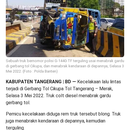
Sebuah truk bernomor polisi G-1440-TF terguling usai menabrak gardu
di gerbang tol Cikupa, dan menabrak kendaraan di depannya, Selasa 3
Mei 2022. (Foto : Polda Banten)
KABUPATEN TANGERANG | BD
—
Kecelakaan lalu lintas
terjadi di Gerbang Tol Cikupa Tol Tangerang – Merak,
Selasa 3 Mei 2022. Truk colt diesel menabrak gardu
gerbang tol.
Pemicu kecelakaan diduga rem truk tersebut blong. Truk
juga menabrakn kendaraan di depannya, kemudian
terguling.