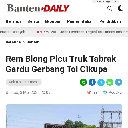
Jumat, 07 Agu 2026
Beranda
Berita
Ekonomi
Pemerintahan
Pendidikan
ayah
John Herdman Tegaskan Timnas Indonesia Main Meny
9 jam lalu
Beranda
Banten
Rem Blong Picu Truk Tabrak
Gardu Gerbang Tol Cikupa
waktu baca 2 menit
Selasa, 3 Mei 2022 20:09
334
Redaksi