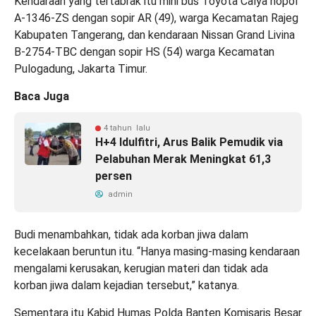
Kendaraan yang tertabrak itu mini bus Toyota Calya nopol
A-1346-ZS dengan sopir AR (49), warga Kecamatan Rajeg
Kabupaten Tangerang, dan kendaraan Nissan Grand Livina
B-2754-TBC dengan sopir HS (54) warga Kecamatan
Pulogadung, Jakarta Timur.
Baca Juga
4 tahun lalu
H+4 Idulfitri, Arus Balik Pemudik via
Pelabuhan Merak Meningkat 61,3
persen
admin
Budi menambahkan, tidak ada korban jiwa dalam
kecelakaan beruntun itu. “Hanya masing-masing kendaraan
mengalami kerusakan, kerugian materi dan tidak ada
korban jiwa dalam kejadian tersebut,” katanya.
Sementara itu Kabid Humas Polda Banten Komisaris Besar