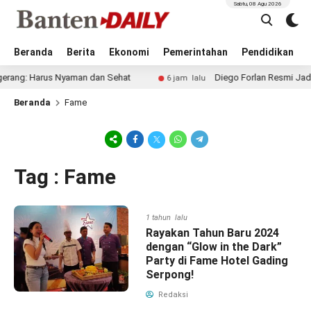
Sabtu, 08 Agu 2026
Beranda
Berita
Ekonomi
Pemerintahan
Pendidikan
ang: Harus Nyaman dan Sehat
Diego Forlan Resmi Jadi Pel
6 jam lalu
Beranda
Fame
Tag : Fame
1 tahun lalu
Rayakan Tahun Baru 2024
dengan “Glow in the Dark”
Party di Fame Hotel Gading
Serpong!
Redaksi