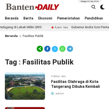
Minggu, 09 Agu 2026
Beranda
Berita
Ekonomi
Pemerintahan
Pendidikan
ang di Lebak Miliki QRIS
Gubernur Andra Soni Pantau La
4 jam lalu
Beranda
Fasilitas Publik
Tag : Fasilitas Publik
4 tahun lalu
Fasilitas Olahraga di Kota
Tangerang Dibuka Kembali
admin