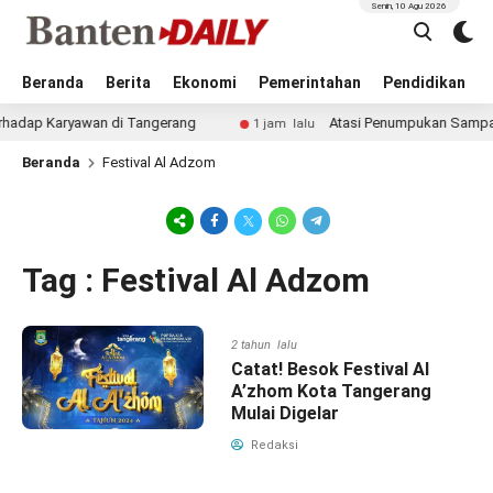
Senin, 10 Agu 2026
Beranda
Berita
Ekonomi
Pemerintahan
Pendidikan
dap Karyawan di Tangerang
Atasi Penumpukan Sampah, K
1 jam lalu
Beranda
Festival Al Adzom
Tag : Festival Al Adzom
2 tahun lalu
Catat! Besok Festival Al
A’zhom Kota Tangerang
Mulai Digelar
Redaksi