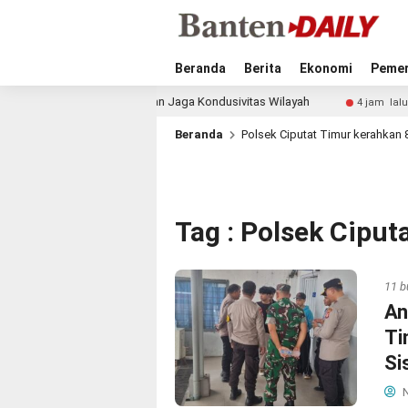
Beranda
Berita
Ekonomi
Pemer
rgi Hadapi Kemarau dan Jaga Kondusivitas Wilayah
John
4 jam lalu
Beranda
Polsek Ciputat Timur kerahkan 
Tag : Polsek Cipu
11 b
An
Ti
Si
N