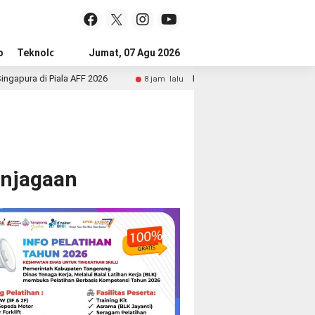
p
Teknologi
Advertorial
Jumat, 07 Agu 2026
Tips
 di Piala AFF 2026
Luka Modric Perpanjang Kontrak di 
8 jam lalu
enjagaan