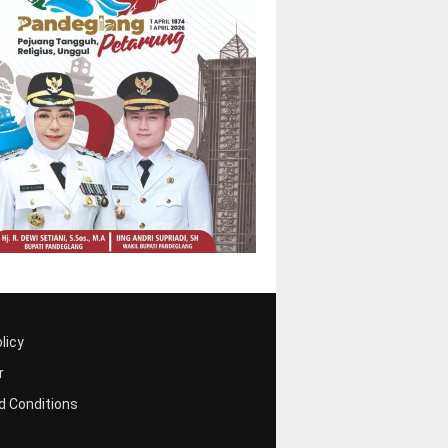
licy
r
 Conditions