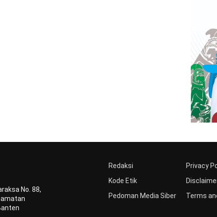
Redaksi
Privacy Po
Kode Etik
Disclaime
raksa No. 88,
Pedoman Media Siber
Terms and
ecamatan
Banten