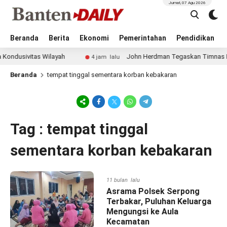
Jumat, 07 Agu 2026
Beranda
Berita
Ekonomi
Pemerintahan
Pendidikan
dusivitas Wilayah
John Herdman Tegaskan Timnas Indone
4 jam lalu
Beranda
tempat tinggal sementara korban kebakaran
Tag : tempat tinggal
sementara korban kebakaran
11 bulan lalu
Asrama Polsek Serpong
Terbakar, Puluhan Keluarga
Mengungsi ke Aula
Kecamatan