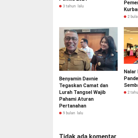
Pemer
3 tahun lalu
Kurba
2 bula
Nalar 
Pande
Benyamin Davnie
Semba
Tegaskan Camat dan
Lurah Tangsel Wajib
2 tahu
Pahami Aturan
Pertanahan
9 bulan lalu
Tidak ada komentar