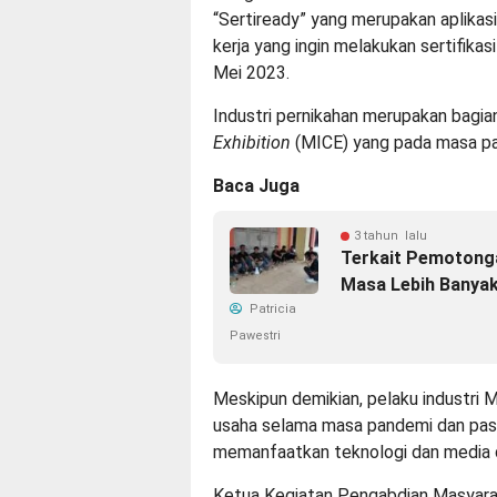
“Sertiready” yang merupakan aplika
kerja yang ingin melakukan sertifikasi
Mei 2023.
Industri pernikahan merupakan bagian
Exhibition
(MICE) yang pada masa pa
Baca Juga
3 tahun lalu
Terkait Pemotong
Masa Lebih Banyak
Patricia
Pawestri
Meskipun demikian, pelaku industri 
usaha selama masa pandemi dan pas
memanfaatkan teknologi dan media d
Ketua Kegiatan Pengabdian Masyarak