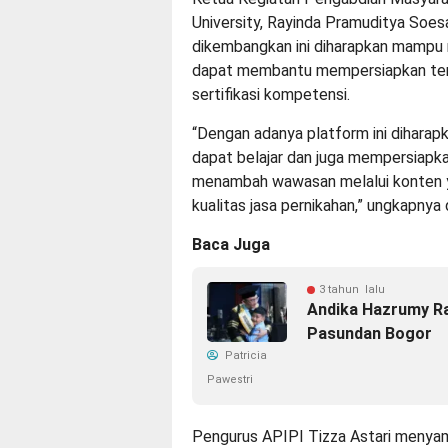
University, Rayinda Pramuditya Soes
dikembangkan ini diharapkan mampu 
dapat membantu mempersiapkan tenag
sertifikasi kompetensi.
“Dengan adanya platform ini diharapk
dapat belajar dan juga mempersiapkan
menambah wawasan melalui konten y
kualitas jasa pernikahan,” ungkapnya 
Baca Juga
3 tahun lalu
Andika Hazrumy Rai
Pasundan Bogor
Patricia
Pawestri
Pengurus APIPI Tizza Astari menyamp