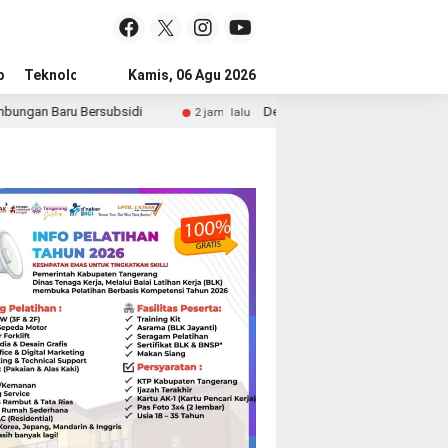
p
Teknologi
Advertorial
Kamis, 06 Agu 2026
Tips
idi
Desa Pematang dan Pasir Nangka Jadi Lokasi TPS3R
2 jam lalu