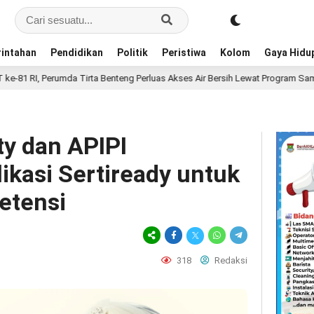
intahan
Pendidikan
Politik
Peristiwa
Kolom
Gaya Hidu
rta Benteng Perluas Akses Air Bersih Lewat Program Sambungan Baru Bersubs
ty dan APIPI
kasi Sertiready untuk
etensi
318
Redaksi