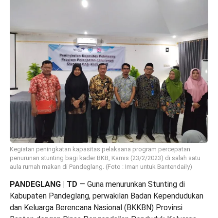
Kegiatan peningkatan kapasitas pelaksana program percepatan
penurunan stunting bagi kader BKB, Kamis (23/2/2023) di salah satu
aula rumah makan di Pandeglang. (Foto : Iman untuk Bantendaily)
PANDEGLANG | TD
— Guna menurunkan Stunting di
Kabupaten Pandeglang, perwakilan Badan Kependudukan
dan Keluarga Berencana Nasional (BKKBN) Provinsi