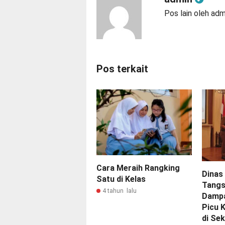
Pos lain oleh adm
Pos terkait
Cara Meraih Rangking
Dinas
Satu di Kelas
Tangs
4 tahun lalu
Dampa
Picu 
di Se