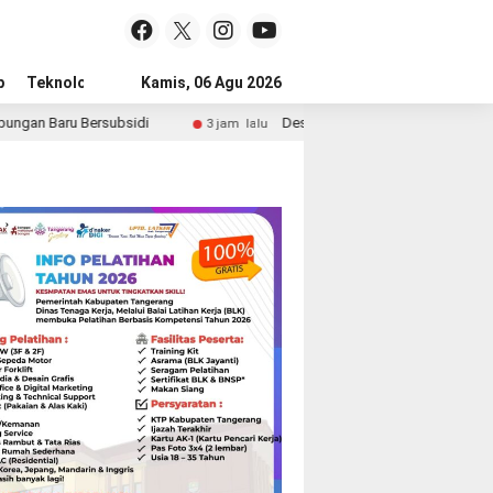
p
Teknologi
Advertorial
Kamis, 06 Agu 2026
Tips
bsidi
Desa Pematang dan Pasir Nangka Jadi Lokasi TP
3 jam lalu