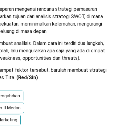
aparan mengenai rencana strategi pemasaran
rkan tujuan dari analisis strategi SWOT, di mana
kekuatan, meminimalkan kelemahan, mengurangi
luang di masa depan.
at analilsis. Dalam cara ini terdiri dua langkah,
kolah, lalu menguraikan apa saja yang ada di empat
weakness, opportunities dan threats).
 empat faktor tersebut, barulah membuat strategi
as Tita.
(Red/Sin)
Pengabdian
m II Medan
arketing