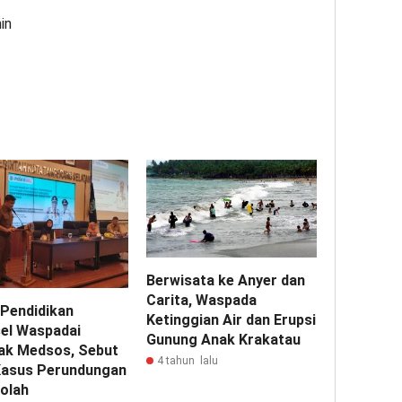
in
Berwisata ke Anyer dan
Carita, Waspada
 Pendidikan
Ketinggian Air dan Erupsi
el Waspadai
Gunung Anak Krakatau
k Medsos, Sebut
4 tahun lalu
Kasus Perundungan
kolah