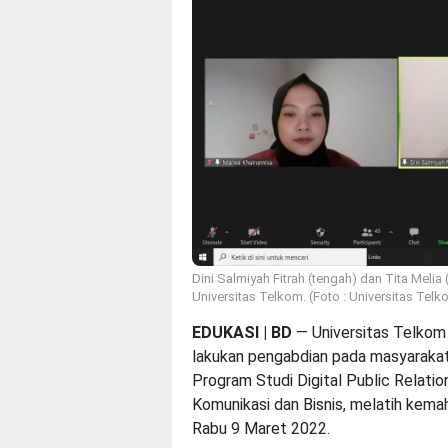
Dini Salmiyah Fitrah (tengah) dan Tita Mel
Universitas Telkom. (Foto : Universitas Telk
EDUKASI | BD
—
Universitas Telkom
lakukan pengabdian pada masyarakat, 
Program Studi Digital Public Relatio
Komunikasi dan Bisnis, melatih kema
Rabu 9 Maret 2022.