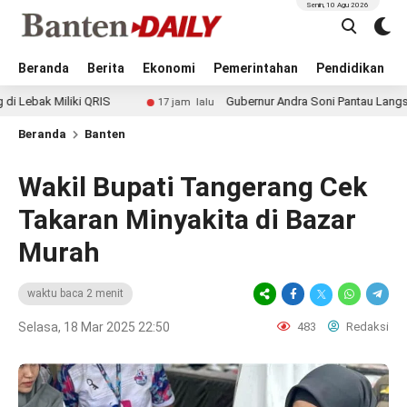
Senin, 10 Agu 2026
Beranda
Berita
Ekonomi
Pemerintahan
Pendidikan
iliki QRIS
Gubernur Andra Soni Pantau Langsung CKG d
17 jam lalu
Beranda
Banten
Wakil Bupati Tangerang Cek
Takaran Minyakita di Bazar
Murah
waktu baca 2 menit
Selasa, 18 Mar 2025 22:50
483
Redaksi