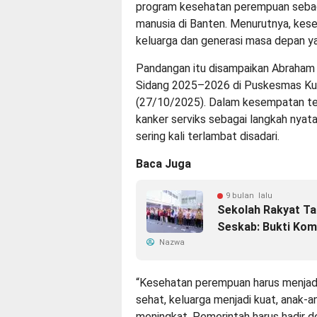
program kesehatan perempuan sebag
manusia di Banten. Menurutnya, kes
keluarga dan generasi masa depan ya
Pandangan itu disampaikan Abraham
Sidang 2025–2026 di Puskesmas Kut
(27/10/2025). Dalam kesempatan ter
kanker serviks sebagai langkah nyata
sering kali terlambat disadari.
Baca Juga
9 bulan lalu
Sekolah Rakyat Ta
Seskab: Bukti Kom
Nazwa
“Kesehatan perempuan harus menjadi
sehat, keluarga menjadi kuat, anak-
meningkat. Pemerintah harus hadir d