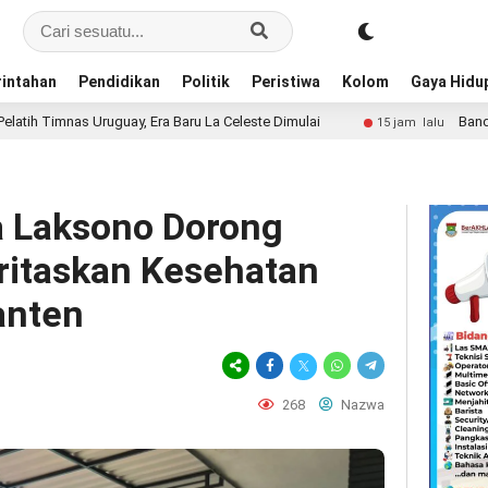
intahan
Pendidikan
Politik
Peristiwa
Kolom
Gaya Hidu
y, Era Baru La Celeste Dimulai
Bandara Husein Sastraneg
15 jam lalu
 Laksono Dorong
ritaskan Kesehatan
anten
268
Nazwa