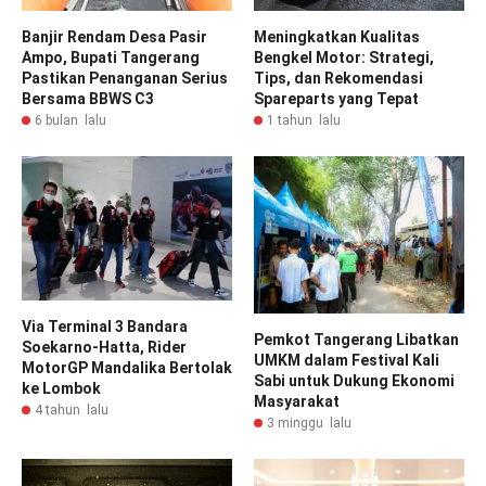
Banjir Rendam Desa Pasir
Meningkatkan Kualitas
Ampo, Bupati Tangerang
Bengkel Motor: Strategi,
Pastikan Penanganan Serius
Tips, dan Rekomendasi
Bersama BBWS C3
Spareparts yang Tepat
6 bulan lalu
1 tahun lalu
Via Terminal 3 Bandara
Pemkot Tangerang Libatkan
Soekarno-Hatta, Rider
UMKM dalam Festival Kali
MotorGP Mandalika Bertolak
Sabi untuk Dukung Ekonomi
ke Lombok
Masyarakat
4 tahun lalu
3 minggu lalu