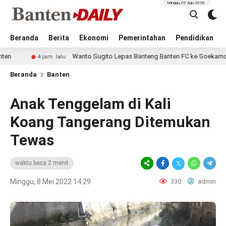
Minggu, 09 Agu 2026
Beranda
Berita
Ekonomi
Pemerintahan
Pendidikan
Wanto Sugito Lepas Banteng Banten FC ke Soekarno Cup 202
4 jam lalu
Beranda
Banten
Anak Tenggelam di Kali
Koang Tangerang Ditemukan
Tewas
waktu baca 2 menit
Minggu, 8 Mei 2022 14:29
330
admin