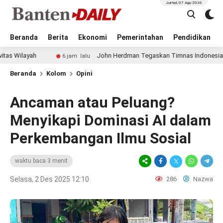
Jumat, 07 Agu 2026
Beranda
Berita
Ekonomi
Pemerintahan
Pendidikan
h
John Herdman Tegaskan Timnas Indonesia Main Menyera
6 jam lalu
Beranda
Kolom
Opini
Ancaman atau Peluang?
Menyikapi Dominasi AI dalam
Perkembangan Ilmu Sosial
waktu baca 3 menit
Selasa, 2 Des 2025 12:10
286
Nazwa