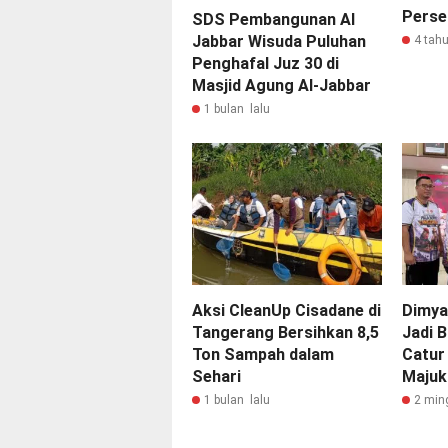
Persen
SDS Pembangunan Al
Jabbar Wisuda Puluhan
4 tahu
Penghafal Juz 30 di
Masjid Agung Al-Jabbar
1 bulan lalu
Aksi CleanUp Cisadane di
Dimya
Tangerang Bersihkan 8,5
Jadi 
Ton Sampah dalam
Catur
Sehari
Majuk
1 bulan lalu
2 min