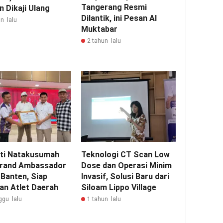
Tangerang Resmi
 Dikaji Ulang
Dilantik, ini Pesan Al
n lalu
Muktabar
2 tahun lalu
ti Natakusumah
Teknologi CT Scan Low
Brand Ambassador
Dose dan Operasi Minim
 Banten, Siap
Invasif, Solusi Baru dari
an Atlet Daerah
Siloam Lippo Village
ggu lalu
1 tahun lalu