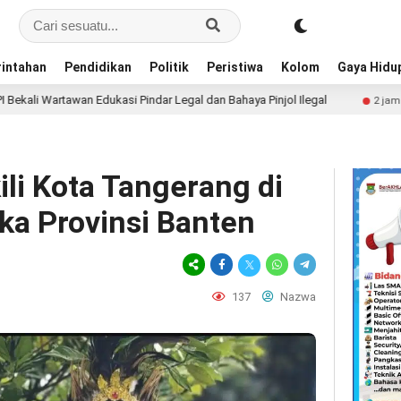
intahan
Pendidikan
Politik
Peristiwa
Kolom
Gaya Hidu
kasi Pindar Legal dan Bahaya Pinjol Ilegal
Wabup Tanger
2 jam lalu
li Kota Tangerang di
ka Provinsi Banten
137
Nazwa