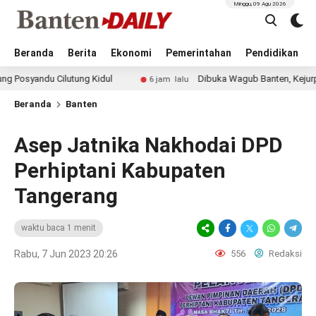
Minggu, 09 Agu 2026
Beranda
Berita
Ekonomi
Pemerintahan
Pendidikan
du Cilutung Kidul
Dibuka Wagub Banten, Kejurprov Catur
6 jam lalu
Beranda
Banten
Asep Jatnika Nakhodai DPD
Perhiptani Kabupaten
Tangerang
waktu baca 1 menit
Rabu, 7 Jun 2023 20:26
556
Redaksi