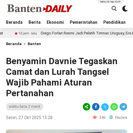
Sabtu, 08 Agu 2026
Beranda
Berita
Ekonomi
Pemerintahan
Pendidikan
Diego Forlan Resmi Jadi Pelatih Timnas Uruguay, Era Baru La Cele
5 jam lalu
Beranda
Banten
Benyamin Davnie Tegaskan
Camat dan Lurah Tangsel
Wajib Pahami Aturan
Pertanahan
waktu baca 2 menit
Senin, 27 Okt 2025 15:28
346
Nazwa