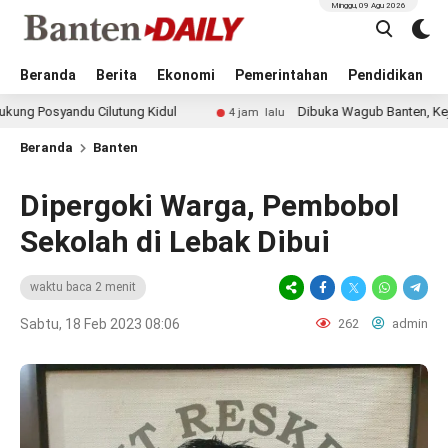
Minggu, 09 Agu 2026
Beranda
Berita
Ekonomi
Pemerintahan
Pendidikan
andu Cilutung Kidul
Dibuka Wagub Banten, Kejurprov Cat
4 jam lalu
Beranda
Banten
Dipergoki Warga, Pembobol
Sekolah di Lebak Dibui
waktu baca 2 menit
Sabtu, 18 Feb 2023 08:06
262
admin