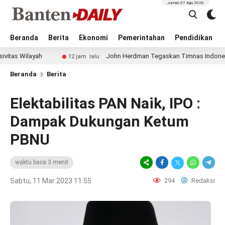
Jumat, 07 Agu 2026
Beranda
Berita
Ekonomi
Pemerintahan
Pendidikan
ah
John Herdman Tegaskan Timnas Indonesia Main Meny
12 jam lalu
Beranda
Berita
Elektabilitas PAN Naik, IPO :
Dampak Dukungan Ketum
PBNU
waktu baca 3 menit
Sabtu, 11 Mar 2023 11:55
294
Redaksi