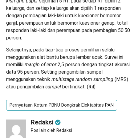
kish grid paper
sejumlah 5 RT, pada setiap RT dipilih 2
keluarga, dan setiap keluarga akan dipilih 1 responden
dengan pembagian laki-laki untuk kuesioner bernomor
ganjil, perempuan untuk bernomor kuesioner genap, total
responden laki-laki dan perempuan pada pembagian 50:50
persen.
Selanjutnya, pada tiap-tiap proses pemilihan selalu
menggunakan alat bantu berupa lembar acak. Survei ini
memiliki
margin of error
2,5 persen dengan tingkat akurasi
data 95 persen. Setting pengambilan sampel
menggunakan teknik
multistage random sampling
(MRS)
atau pengambilan
sampel
bertingkat. (
Ril
)
Pernyataan Ketum PBNU Dongkrak Elektabitas PAN
Redaksi
Pos lain oleh Redaksi