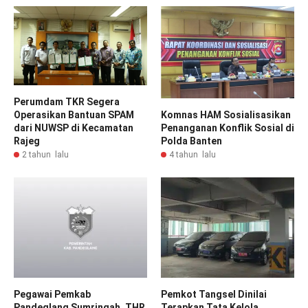
Perumdam TKR Segera
Komnas HAM Sosialisasikan
Operasikan Bantuan SPAM
Penanganan Konflik Sosial di
dari NUWSP di Kecamatan
Polda Banten
Rajeg
4 tahun lalu
2 tahun lalu
Pegawai Pemkab
Pemkot Tangsel Dinilai
Pandeglang Sumringah, THR
Terapkan Tata Kelola