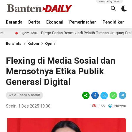
Sabtu, 08 Agu 2026
Beranda
Berita
Ekonomi
Pemerintahan
Pendidikan
Diego Forlan Resmi Jadi Pelatih Timnas Uruguay, Era Baru La Celest
jam lalu
Beranda
Kolom
Opini
Flexing di Media Sosial dan
Merosotnya Etika Publik
Generasi Digital
waktu baca 5 menit
Senin, 1 Des 2025 19:00
355
Nazwa