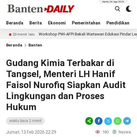
Kamis, 06 Agu 2026
Beranda
Berita
Ekonomi
Pemerintahan
Pendidikan
Workshop PWI-AFPI Bekali Wartawan Edukasi Pindar Legal dan Bahay
nit lalu
Beranda
Banten
Gudang Kimia Terbakar di
Tangsel, Menteri LH Hanif
Faisol Nurofiq Siapkan Audit
Lingkungan dan Proses
Hukum
waktu baca 2 menit
Jumat, 13 Feb 2026 22:29
180
Nazwa