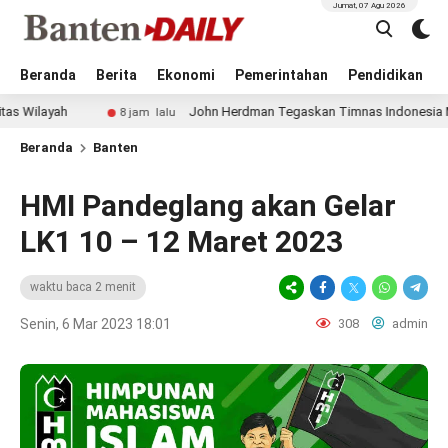
Jumat, 07 Agu 2026
Beranda
Berita
Ekonomi
Pemerintahan
Pendidikan
John Herdman Tegaskan Timnas Indonesia Main Menyerang 
8 jam lalu
Beranda
Banten
HMI Pandeglang akan Gelar
LK1 10 – 12 Maret 2023
waktu baca 2 menit
Senin, 6 Mar 2023 18:01
308
admin