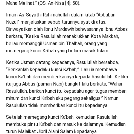
Maha Melihat.” (QS. An-Nisa [4]: 58).
Imam As-
Suyuthi
Rahimahullah
dalam kitab “Asbabun
Nuzul” menjelaskan sebab turunnya ayat di atas.
Diriwayatkan oleh Ibnu
Mardawih
bahwasannya
Ibnu Abbas
berkata, “Ketika Rasulullah menaklukkan Kota Makkah,
beliau memanggil Usman bin
Thalhah
, orang yang
memegang kunci
Ka’bah
yang belum masuk Islam.
Ketika Usman datang kepadanya, Rasulullah bersabda,
“Berikanlah kepadaku kunci
Ka’bah
,”. Lalu ia membawa
kunci
Ka’bah
dan memberikannya kepada Rasulullah. Ketika
itu juga Abbas (paman Nabi) bangkit lalu berkata, “Wahai
Rasulullah, berikan kunci itu kepadaku agar tugas memberi
minum dan kunci
Ka’bah
aku pegang sekaligus.” Namun
Rasulullah tidak memberikan kunci itu kepadanya.
Setelah memegang kunci
Ka’bah
, kemudian Rasulullah
membuka pintu
Ka’bah
dan masuk ke dalamnya. Kemudian
turun Malaikat Jibril Alaihi Salam kepadanya