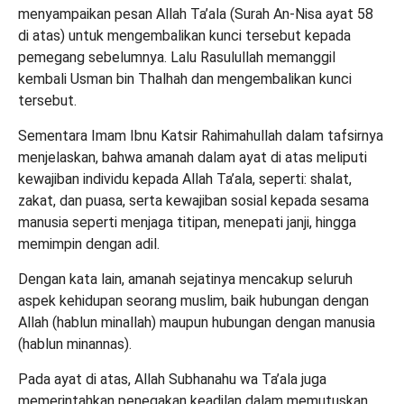
menyampaikan pesan Allah
Ta’ala
(Surah An-Nisa ayat 58
di atas) untuk mengembalikan kunci tersebut kepada
pemegang sebelumnya. Lalu Rasulullah memanggil
kembali Usman bin
Thalhah
dan mengembalikan kunci
tersebut.
Sementara Imam Ibnu Katsir
Rahimahullah
dalam tafsirnya
menjelaskan, bahwa amanah dalam ayat di atas meliputi
kewajiban individu kepada Allah
Ta’ala
, seperti:
shalat
,
zakat, dan puasa, serta kewajiban sosial kepada sesama
manusia seperti menjaga titipan, menepati janji, hingga
memimpin dengan adil.
Dengan kata lain, amanah sejatinya mencakup seluruh
aspek kehidupan seorang muslim, baik hubungan dengan
Allah (hablun minallah) maupun hubungan dengan manusia
(hablun minannas).
Pada ayat di atas, Allah Subhanahu
wa
Ta’ala
juga
memerintahkan penegakan keadilan dalam memutuskan