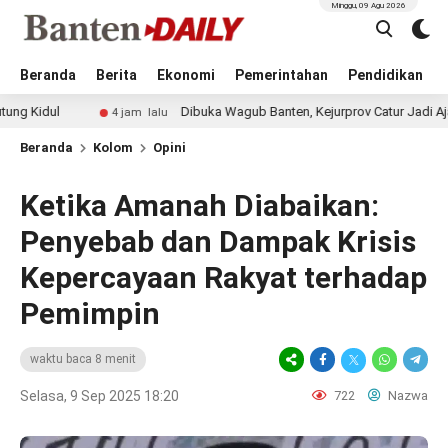
Minggu, 09 Agu 2026
Beranda
Berita
Ekonomi
Pemerintahan
Pendidikan
Dibuka Wagub Banten, Kejurprov Catur Jadi Ajang Cetak Pe
4 jam lalu
Beranda
Kolom
Opini
Ketika Amanah Diabaikan:
Penyebab dan Dampak Krisis
Kepercayaan Rakyat terhadap
Pemimpin
waktu baca 8 menit
Selasa, 9 Sep 2025 18:20
722
Nazwa