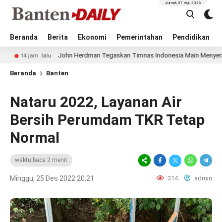
Jumat, 07 Agu 2026
Beranda
Berita
Ekonomi
Pemerintahan
Pendidikan
John Herdman Tegaskan Timnas Indonesia Main Menyerang saat Had
am lalu
Beranda
Banten
Nataru 2022, Layanan Air
Bersih Perumdam TKR Tetap
Normal
waktu baca 2 menit
Minggu, 25 Des 2022 20:21
314
admin