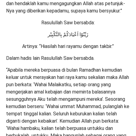
dan hendaklah kamu mengagungkan Allah atas petunjuk-
Nya yang diberikan kepadamu, supaya kamu bersyukur.”
Rasulullah Saw bersabda:
زَيِّنُوْا اَعْيَادَكُمْ بِالتَّكْبِيْر
Artinya: “Hiasilah hari rayamu dengan takbir.”
Dalam hadis lain Rasulullah Saw bersabda.
“Apabila mereka berpuasa di bulan Ramadhan kemudian
keluar untuk merayakan hari raya kamu sekalian maka Allah
pun berkata: ‘Wahai Malaikatku, setiap orang yang
mengerjakan amal kebajian dan meminta balasannya
sesungguhnya Aku telah mengampuni mereka’. Sesorang
kemudian berseru: ‘Wahai ummat Muhammad, pulanglah ke
tempat tinggal kalian. Seluruh keburukan kalian telah
diganti dengan kebaikan’. Kemudian Allah pun berkata:
‘Wahai hambaku, kalian telah berpuasa untukku dan
berbukalah untukku. Maka bangunlah sebagai orang yang