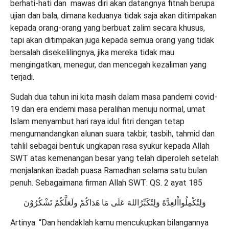
berhati-hati dan mawas diri akan datangnya fitnah berupa
ujian dan bala, dimana keduanya tidak saja akan ditimpakan
kepada orang-orang yang berbuat zalim secara khusus,
tapi akan ditimpakan juga kepada semua orang yang tidak
bersalah disekelilingnya, jika mereka tidak mau
mengingatkan, menegur, dan mencegah kezaliman yang
terjadi.
Sudah dua tahun ini kita masih dalam masa pandemi covid-
19 dan era endemi masa peralihan menuju normal, umat
Islam menyambut hari raya idul fitri dengan tetap
mengumandangkan alunan suara takbir, tasbih, tahmid dan
tahlil sebagai bentuk ungkapan rasa syukur kepada Allah
SWT atas kemenangan besar yang telah diperoleh setelah
menjalankan ibadah puasa Ramadhan selama satu bulan
penuh. Sebagaimana firman Allah SWT: QS. 2 ayat 185
وَلِتُكْمِلُوااْلعِدَّةَ وَلِتُكَبِّرُاللهَ عَلَى مَا هَدَاكُمْ ولَعَلَّكُمْ تَشْكُرُوْنَ
Artinya: “Dan hendaklah kamu mencukupkan bilangannya