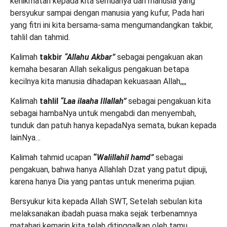
kenikmatan kepada kita semuanya dari manusia yang
bersyukur sampai dengan manusia yang kufur, Pada hari
yang fitri ini kita bersama-sama mengumandangkan takbir,
tahlil dan tahmid.
Kalimah
takbir
“Allahu Akbar”
sebagai pengakuan akan
kemaha besaran Allah sekaligus pengakuan betapa
kecilnya kita manusia dihadapan kekuasaan Allah,,,,
Kalimah
tahlil
“Laa ilaaha Illallah”
sebagai pengakuan kita
sebagai hambaNya untuk mengabdi dan menyembah,
tunduk dan patuh hanya kepadaNya semata, bukan kepada
lainNya…
Kalimah tahmid ucapan
“
Walillahil hamd”
sebagai
pengakuan, bahwa hanya Allahlah Dzat yang patut dipuji,
karena hanya Dia yang pantas untuk menerima pujian.
Bersyukur kita kepada Allah SWT, Setelah sebulan kita
melaksanakan ibadah puasa maka sejak terbenamnya
matahari kemarin kita telah ditinggalkan oleh tamu