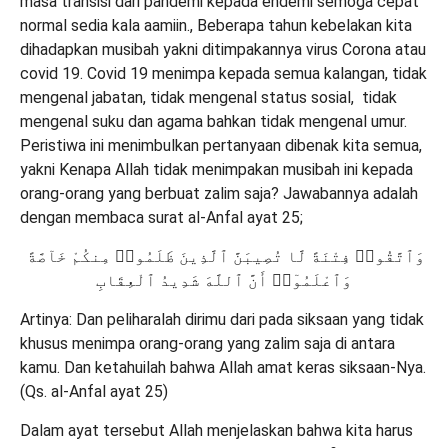
masa transisi dari pandemi kepada endemi semoga cepat
normal sedia kala aamiin., Beberapa tahun kebelakan kita
dihadapkan musibah yakni ditimpakannya virus Corona atau
covid 19. Covid 19 menimpa kepada semua kalangan, tidak
mengenal jabatan, tidak mengenal status sosial, tidak
mengenal suku dan agama bahkan tidak mengenal umur.
Peristiwa ini menimbulkan pertanyaan dibenak kita semua,
yakni Kenapa Allah tidak menimpakan musibah ini kepada
orang-orang yang berbuat zalim saja? Jawabannya adalah
dengan membaca surat al-Anfal ayat 25;
وَٱتَّقُوا۟ فِتْنَةً لَّا تُصِيبَنَّ ٱلَّذِينَ ظَلَمُوا۟ مِنكُمْ خَآصَّةً
وَٱعْلَمُوٓا۟ أَنَّ ٱللَّهَ شَدِيدُ ٱلْعِقَابِ
Artinya: Dan peliharalah dirimu dari pada siksaan yang tidak
khusus menimpa orang-orang yang zalim saja di antara
kamu. Dan ketahuilah bahwa Allah amat keras siksaan-Nya.
(Qs. al-Anfal ayat 25)
Dalam ayat tersebut Allah menjelaskan bahwa kita harus