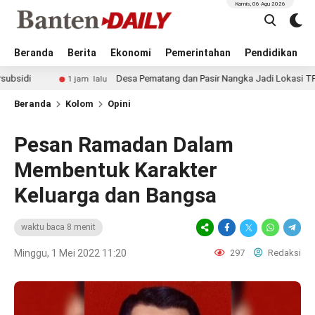
Kamis, 06 Agu 2026
Beranda
Berita
Ekonomi
Pemerintahan
Pendidikan
Desa Pematang dan Pasir Nangka Jadi Lokasi TPS3R, Pemkab Tan
am lalu
Beranda
Kolom
Opini
Pesan Ramadan Dalam
Membentuk Karakter
Keluarga dan Bangsa
waktu baca 8 menit
Minggu, 1 Mei 2022 11:20
297
Redaksi